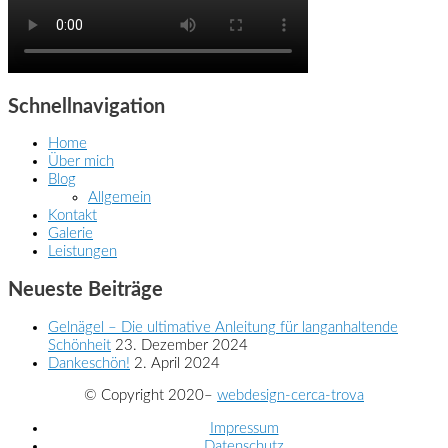
Schnellnavigation
Home
Über mich
Blog
Allgemein
Kontakt
Galerie
Leistungen
Neueste Beiträge
Gelnägel – Die ultimative Anleitung für langanhaltende
Schönheit
23. Dezember 2024
Dankeschön!
2. April 2024
© Copyright 2020–
webdesign-cerca-trova
Impressum
Datenschutz