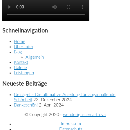
Schnellnavigation
Home
Über mich
Blog
Allgemein
Kontakt
Galerie
Leistungen
Neueste Beiträge
Gelnägel – Die ultimative Anleitung für langanhaltende
Schönheit
23. Dezember 2024
Dankeschön!
2. April 2024
© Copyright 2020–
webdesign-cerca-trova
Impressum
Datenschutz