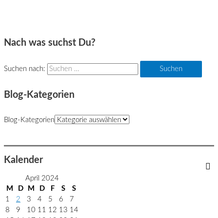
Nach was suchst Du?
Suchen nach:
Blog-Kategorien
Blog-Kategorien
Kalender
April 2024
M
D
M
D
F
S
S
1
2
3
4
5
6
7
8
9
10
11
12
13
14